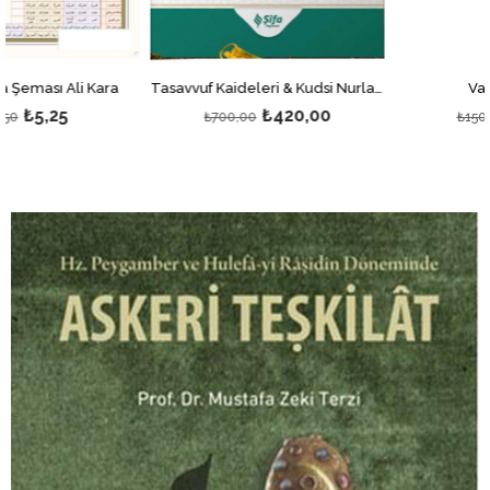
 Kara
Tasavvuf Kaideleri & Kudsi Nurlar: Maneviyat Yolculuğunuz İçin Kılavuz
Vahiy Kültürü
₺420,00
₺75,00
₺700,00
₺150,00