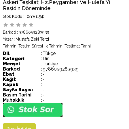
Askeri Teşkilat; Hz.Peygamber Ve Hulefa'Yi
Raşidin Döneminde
(SYR1154)
Barkod
:
9786059283939
Yazar
:
Mustafa Zeki Terzi
Tahmini Teslim Süresi
:
3 Tahmini Teslimat Tarihi
Dil
:
Tükçe
Kategori
:
Din
Menşei
:
Türkiye
Barkod
:
9786059283939
Ebat
:
-
Kağıt
:
-
Kapak
:
-
Sayfa Sayısı
:
-
Basım Tarihi
:
-
Muhakkik
:
-