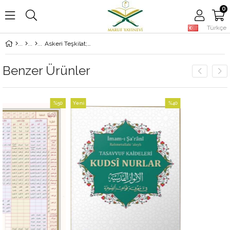
0
Türkçe
Askeri Teşkilat; Hz.Peygamber Ve Hulefa'Yi Raşidin Döneminde
Benzer Ürünler
%50
Yeni
%40
İndirim
Ürün
İndirim
%50İndirim
%40İndirim