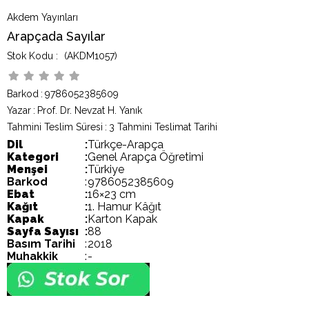
Akdem Yayınları
Arapçada Sayılar
(AKDM1057)
Barkod
:
9786052385609
Yazar
:
Prof. Dr. Nevzat H. Yanık
Tahmini Teslim Süresi
:
3 Tahmini Teslimat Tarihi
Dil
:
Türkçe-Arapça
Kategori
:
Genel Arapça Öğretimi
Menşei
:
Türkiye
Barkod
:
9786052385609
Ebat
:
16×23 cm
Kağıt
:
1. Hamur Kâğıt
Kapak
:
Karton Kapak
Sayfa Sayısı
:
88
Basım Tarihi
:
2018
Muhakkik
:
-