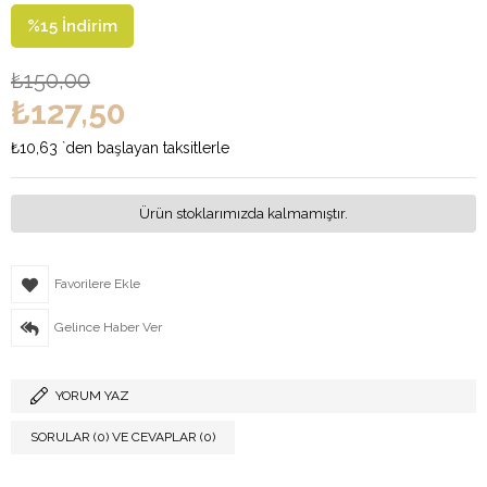
%
15
İndirim
₺150,00
₺127,50
₺10,63
`den başlayan taksitlerle
Ürün stoklarımızda kalmamıştır.
Favorilere Ekle
Gelince Haber Ver
YORUM YAZ
SORULAR (0) VE CEVAPLAR (0)