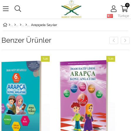
0
Türkçe
Arapçada Sayılar
Benzer Ürünler
%20
%20
İndirim
İndirim
%20İndirim
%20İndirim