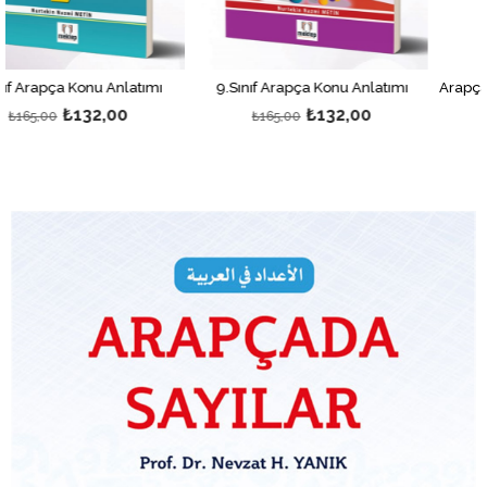
u Anlatımı
9.Sınıf Arapça Konu Anlatımı
,00
₺132,00
₺52
₺165,00
₺650,00