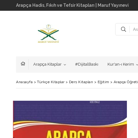
Arapça Hadis, Fıkıh ve Tefsir Kitapları | Maruf Yayınevi
Arapça Kitaplar
#DijitalBaskı
Kur'an-ı Kerim
Anasayfa
>
Türkçe Kitaplar
>
Ders Kitapları
>
Eğitim
>
Arapça Öğreti