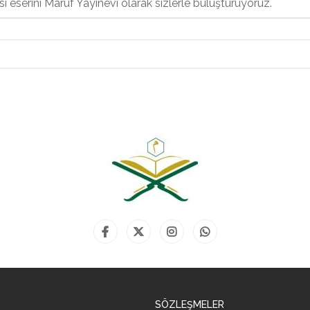
 eserini Maruf Yayınevi olarak sizlerle buluşturuyoruz.
SÖZLEŞMELER