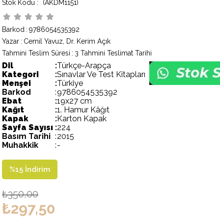
(AKDM1151)
Barkod
:
9786054535392
Yazar
:
Cemil Yavuz, Dr. Kerim Açık
Tahmini Teslim Süresi
:
3 Tahmini Teslimat Tarihi
Dil
:
Türkçe-Arapça
Kategori
:
Sınavlar Ve Test Kitapları
Menşei
:
Türkiye
Barkod
:
9786054535392
Ebat
:
19x27 cm
Kağıt
:
1. Hamur Kâğıt
Kapak
:
Karton Kapak
Sayfa Sayısı
:
224
Basım Tarihi
:
2015
Muhakkik
:
-
%
15
İndirim
₺350,00
₺297,50