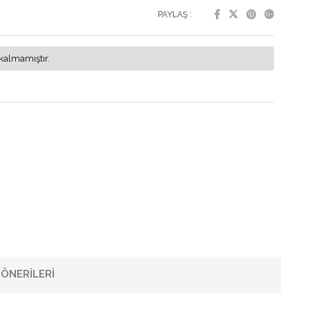
PAYLAŞ :
kalmamıştır.
ÖNERILERI