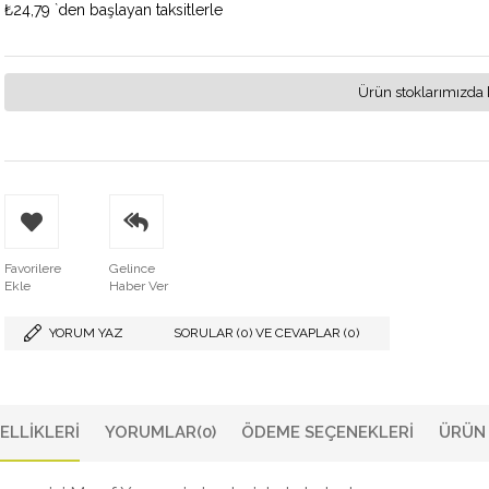
₺24,79
`den başlayan taksitlerle
Ürün stoklarımızda 
Favorilere
Gelince
Ekle
Haber Ver
YORUM YAZ
SORULAR (0) VE CEVAPLAR (0)
ELLIKLERI
YORUMLAR
(0)
ÖDEME SEÇENEKLERI
ÜRÜN 