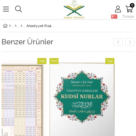
0
Türkçe
Ahadiyyet Risâlesi
Benzer Ürünler
%50
Yeni
%40
İndirim
Ürün
İndirim
%50İndirim
%40İndirim