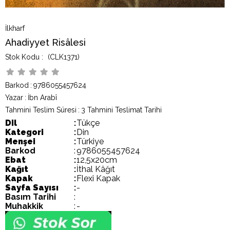
İlkharf
Ahadiyyet Risâlesi
(CLK1371)
Barkod
:
9786055457624
Yazar
:
İbn Arabî
Tahmini Teslim Süresi
:
3 Tahmini Teslimat Tarihi
Dil
:
Tükçe
Kategori
:
Din
Menşei
:
Türkiye
Barkod
:
9786055457624
Ebat
:
12,5x20cm
Kağıt
:
İthal Kâğıt
Kapak
:
Flexi Kapak
Sayfa Sayısı
:
-
Basım Tarihi
:
Muhakkik
:
-