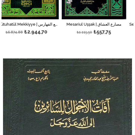
Mesariul Uşşak | مصارع العشاق
El Fütuhatül Mekkiyye | الفتوحات المكية 1/9 مع الفهارس
.944,70
₺557,75
₺
₺1.115,50
₺400,13