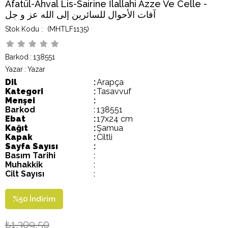
Afatül-Ahval Lis-Sairine İlallahi Azze Ve Celle -
آفات الأحوال للسائرين إلى الله عز و جل
(MHTLF1135)
Barkod
:
138551
Yazar
:
Yazar
Dil
:
Arapça
Kategori
:
Tasavvuf
Menşei
:
Barkod
:
138551
Ebat
:
17x24 cm
Kağıt
:
Şamua
Kapak
:
Ciltli
Sayfa Sayısı
:
Basım Tarihi
:
Muhakkik
:
Cilt Sayısı
:
%
50
İndirim
₺1.309,50