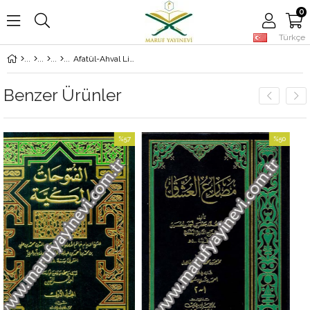
0
Türkçe
Afatül-Ahval Lis-Sairine İlallahi Azze Ve Celle - آفات الأحوال للسائرين إلى الله عز و جل
Benzer Ürünler
%57
%50
İndirim
İndirim
%57İndirim
%50İndirim