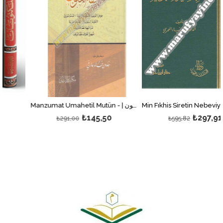
Manzumat Umahetil Mutün - | منظومات أمهات المتون
₺145,50
₺297,91
₺291,00
₺595,82