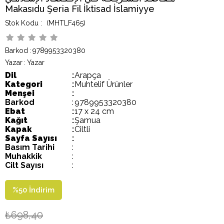
Makasıdu Şeria Fil İktisad İslamiyye
(MHTLF465)
Barkod
:
9789953320380
Yazar
:
Yazar
Dil
:
Arapça
Kategori
:
Muhtelif Ürünler
Menşei
:
Barkod
:
9789953320380
Ebat
:
17 x 24 cm
Kağıt
:
Şamua
Kapak
:
Ciltli
Sayfa Sayısı
:
Basım Tarihi
:
Muhakkik
:
Cilt Sayısı
:
%
50
İndirim
₺698,40