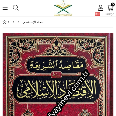
0
Türkçe
مـقـاصـد الـشـريـعـة فـي الإقـتـصـاد الإسـلامـي - Makasıdu Şeria Fil İktisad İslamiyye