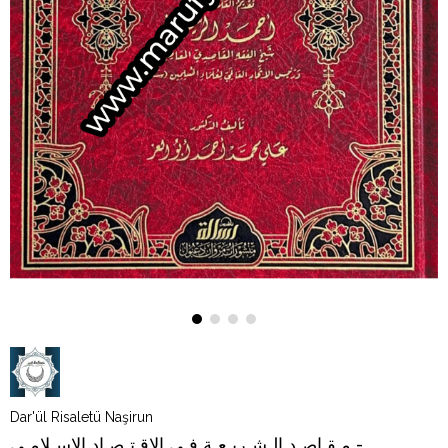
Dar'ül Risaletü Naşirun
مـقـاصـد الـشـريـعـة فـي الإقـتـصـاد الإسـلامـي -