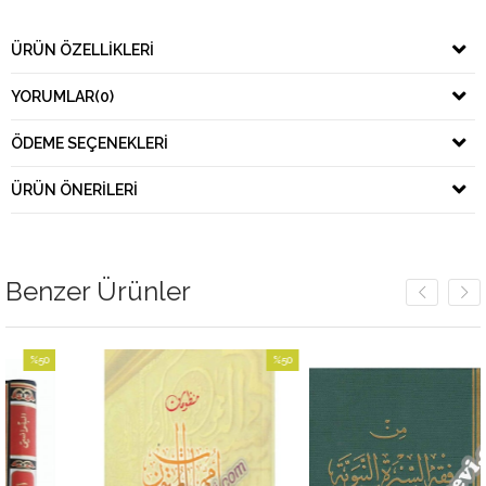
ÜRÜN ÖZELLIKLERI
YORUMLAR
(0)
ÖDEME SEÇENEKLERI
ÜRÜN ÖNERILERI
Benzer Ürünler
50
%50
%
irim
İndirim
İnd
İndirim
%50İndirim
%50