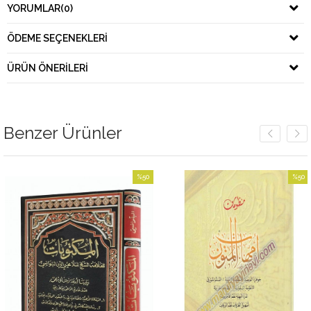
YORUMLAR
(0)
ÖDEME SEÇENEKLERI
ÜRÜN ÖNERILERI
Benzer Ürünler
%50
%50
İndirim
İndirim
im
%50İndirim
%50İndir