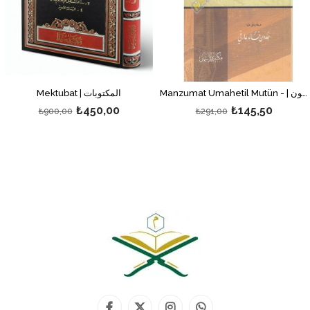
Manzumat Umahetil Mutün - | منظومات أمهات المتون
Mektubat | المكتوبات
₺450,00
₺145,50
₺900,00
₺291,00