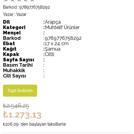
Barkod
:
9789776758292
Yazar
:
Yazar
Dil
:
Arapça
Kategori
:
Muhtelif Ürünler
Menşei
:
Barkod
:
9789776758292
Ebat
:
17 x 24 cm
Kağıt
:
Şamua
Kapak
:
Ciltli
Sayfa Sayısı
:
Basım Tarihi
:
Muhakkik
:
Cilt Sayısı
:
%
50
İndirim
₺2.546,25
₺1.273,13
₺106,09
`den başlayan taksitlerle