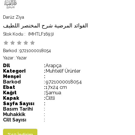
Darüz Ziya
الفوائد المرضية شرح المختصر اللطيف
(MHTLF1693)
Barkod
:
9721000018054
Yazar
:
Yazar
Dil
:
Arapça
Kategori
:
Muhtelif Ürünler
Menşei
:
Barkod
:
9721000018054
Ebat
:
17x24 cm
Kağıt
:
Şamua
Kapak
:
Ciltli
Sayfa Sayısı
:
Basım Tarihi
:
Muhakkik
:
Cilt Sayısı
:
%
50
İndirim