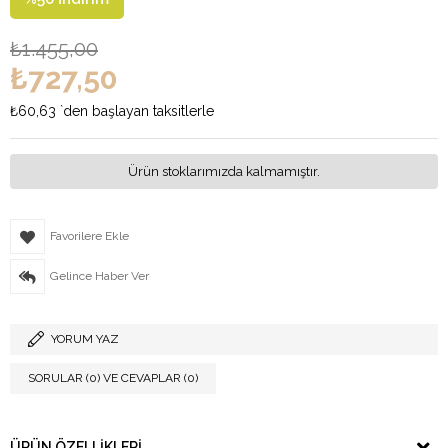
₺1.455,00
₺727,50
₺60,63
`den başlayan taksitlerle
Ürün stoklarımızda kalmamıştır.
Favorilere Ekle
Gelince Haber Ver
YORUM YAZ
SORULAR (0) VE CEVAPLAR (0)
ÜRÜN ÖZELLIKLERI