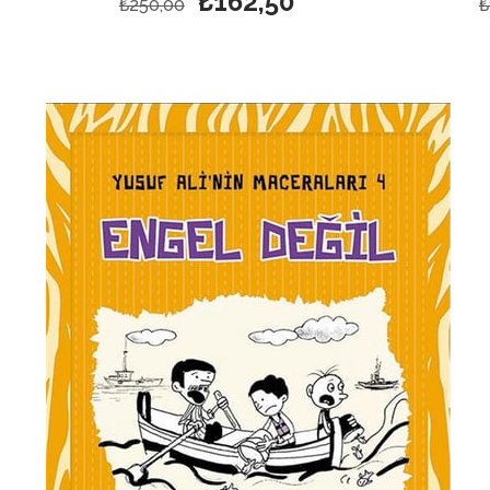
₺162,50
₺250,00
₺