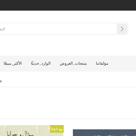
مؤلفاتنا
منتجات_العروض
الوارد_حديثًا
الأكثر_مبيعًا
4
بيع
%50