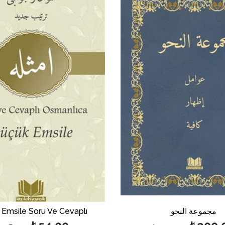
%50بيع
مجموعة النحو
Emsile Soru Ve Cevaplı