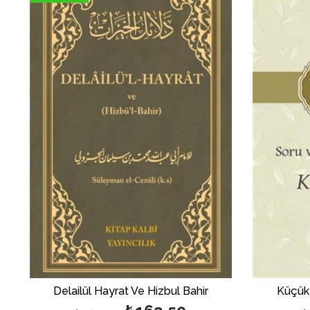
%35بيع
%50بي
Delailül Hayrat Ve Hizbul Bahir
Küçük 