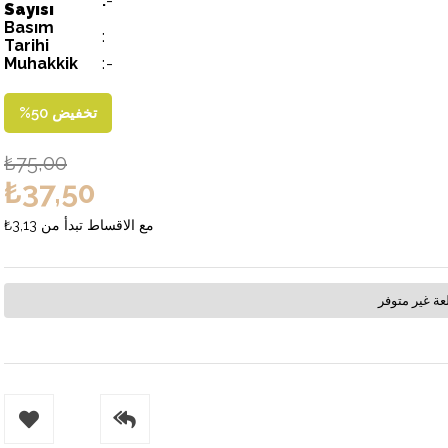
:
-
Sayısı
Basım
:
Tarihi
Muhakkik
:
-
تخفيض
50
%
₺75,00
₺37,50
مع الاقساط تبدأ من
₺3,13
عة غير متوفر