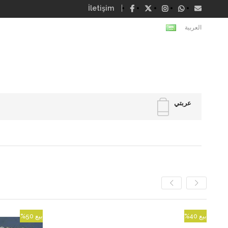
İletişim
العربية
عربتي
بيع
%40
بيع
%50