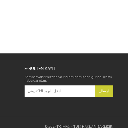
E-BÜLTEN KAYIT
Kampanyalarımızdan ve indirimlerimizden güncel olarak
haberdar olun.
ارسال
© 2017 TİCİMAX - TÜM HAKLARI SAKLIDIR.