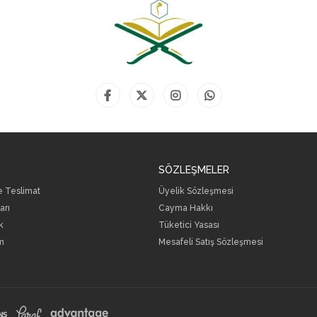
SÖZLEŞMELER
ve Teslimat
Üyelik Sözleşmesi
arı
Cayma Hakkı
k
Tüketici Yasası
m
Mesafeli Satış Sözleşmesi