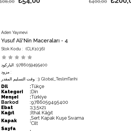
₺54,00
₺200,
108,00
₺400,00
Aden Yayınevi
Yusuf Ali'Nin Maceraları - 4
(CLK1036)
9786059495400
:
الباركود
:
مزود
3 Global_TeslimTarihi
:
وقت التسليم المقدر
Dil
:
Tükçe
Kategori
:
Din
Menşei
:
Türkiye
Barkod
:
9786059495400
Ebat
:
13,5x21
Kağıt
:
İthal Kâğıt
Sert Kapak Kuşe Sıvama
Kapak
:
Cilt
Sayfa