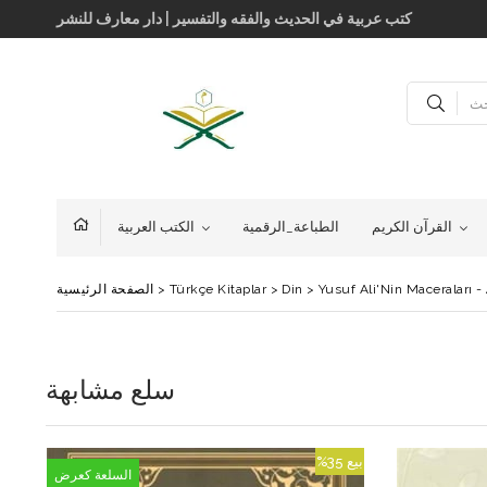
كتب عربية في الحديث والفقه والتفسير | دار معارف للنشر
القرآن الكريم
الطباعة_الرقمية
الكتب العربية
Yusuf Ali'Nin Maceraları - 
>
Din
>
Türkçe Kitaplar
>
الصفحة الرئيسية
سلع مشابهة
بيع
%35
بيع
السلعة كعرض