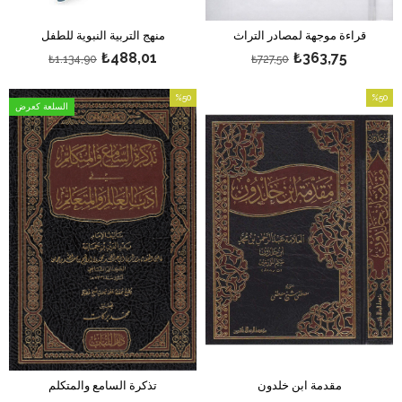
قراءة موجهة لمصادر التراث
منهج التربية النبوية للطفل
₺488,01
₺363,75
₺1.134,90
₺727,50
%50
%50
السلعة كعرض
بيع
بيع
%50بيع
%50بيع
مقدمة ابن خلدون
تذكرة السامع والمتكلم