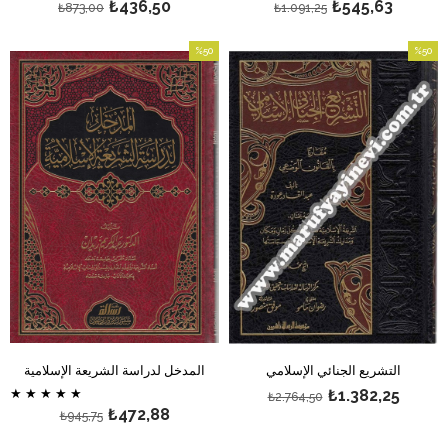
₺436,50
₺545,63
₺873,00
₺1.091,25
%50
%50
بيع
بيع
%50بيع
%50بيع
التشريع الجنائي الإسلامي
المدخل لدراسة الشريعة الإسلامية
★
★
★
★
★
₺1.382,25
₺2.764,50
₺472,88
₺945,75