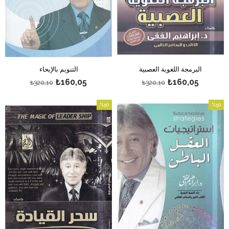
البرمجة اللغوية العصبية
التنويم بالإيحاء
₺160,05
₺160,05
₺320,10
₺320,10
%50
%50
بيع
بيع
%50بيع
%50بيع