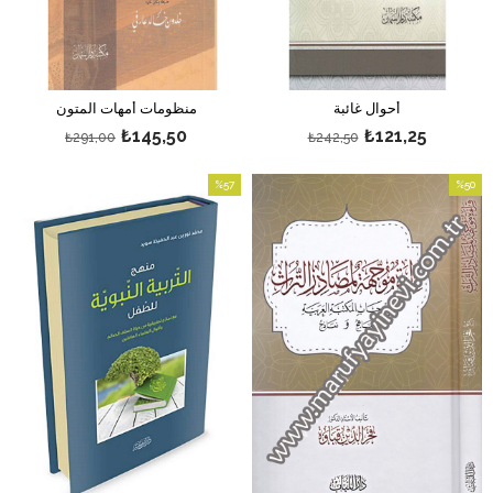
أحوال غائبة
منظومات أمهات المتون
₺145,50
₺121,25
₺291,00
₺242,50
%57
%50
بيع
بيع
%50بيع
%57بيع