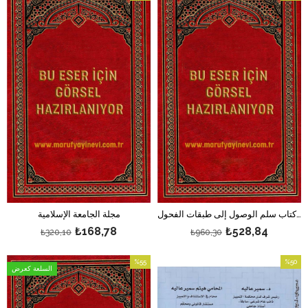
بيع
بيع
%45بيع
%47بيع
مختصر كتاب سلم الوصول إلى طبقات الفحول
مجلة الجامعة الإسلامية
₺168,78
₺528,84
₺320,10
₺960,30
%55
%50
السلعة كعرض
بيع
بيع
%50بيع
%55بيع