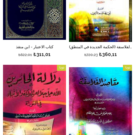
جامع آراء الفلاسفة (الحكمة الجديدة في المنطق)
كتاب الاعتبار - ابن منقذ
₺311,01
₺360,11
₺622,01
₺720,23
%50
%50
بيع
بيع
%50بيع
%50بيع