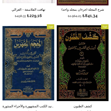
شرح المجلة (جزءان بمجلد واحد)
تهافت الفلاسفة - الغزالي
₺229,16
₺841,34
₺458,33
₺1.964,25
%50
%57
بيع
بيع
%57بيع
%50بيع
كشف الظنون
المعجم المفهرس أو تجريد أسانيد الكتب المشهورة والأجزاء المنثورة