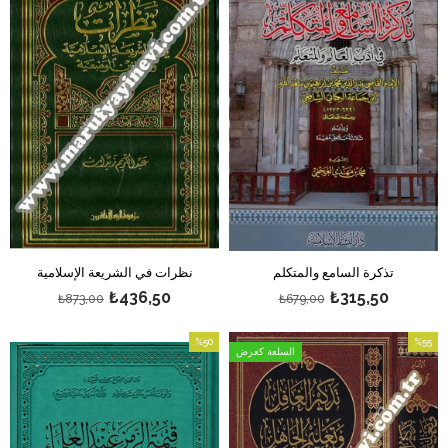
تذكرة السامع والمتكلم
نظرات في الشريعة الإسلامية
₺436,50
₺315,50
₺873,00
₺679,00
%50
%55
السلعة كعرض
بيع
بيع
%55بيع
%50بيع