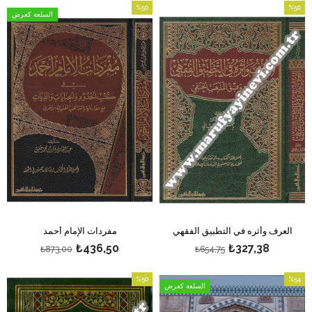
%50
%50
السلعة كعرض
بيع
بيع
%50بيع
%50بيع
العرف وأثره في التطبيق الفقهي
مفردات الإمام أحمد
₺436,50
₺327,38
₺873,00
₺654,75
%50
%54
السلعة كعرض
بيع
بيع
%54بيع
%50بيع