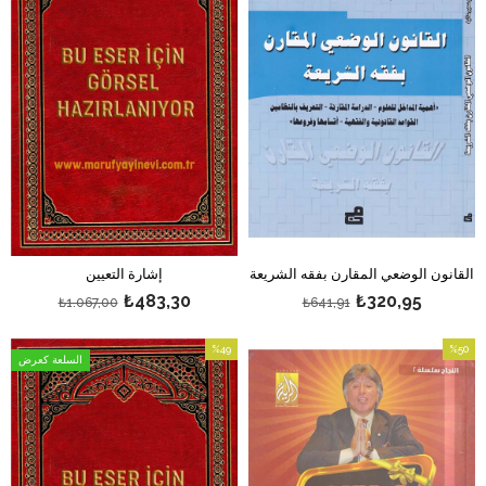
القانون الوضعي المقارن بفقه الشريعة
إشارة التعيين
₺483,30
₺320,95
₺1.067,00
₺641,91
%49
%50
السلعة كعرض
بيع
بيع
%50بيع
%49بيع