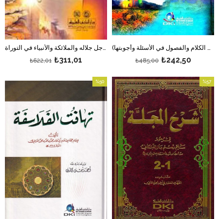
مقاصد الفلاسفة ويليه (إلجام العوام عن علم الكلام والفصول في الأسئلة وأجوبتها)
دلالة الحائرين الله جل جلاله والملائكة والأنبياء في التوراة
₺311,01
₺242,50
₺622,01
₺485,00
%50
%57
بيع
بيع
%57بيع
%50بيع