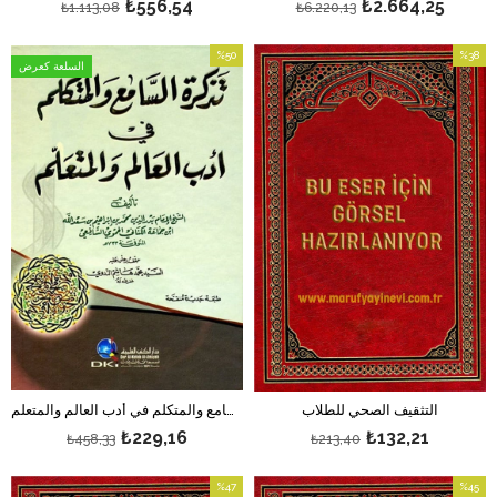
₺556,54
₺2.664,25
₺1.113,08
₺6.220,13
%50
%38
السلعة كعرض
بيع
بيع
%38بيع
%50بيع
التثقيف الصحي للطلاب
تذكرة السامع والمتكلم في أدب العالم والمتعلم
₺229,16
₺132,21
₺458,33
₺213,40
%47
%45