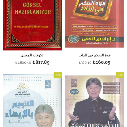
قوة التحكم في الذات
الكوكب المعتلي
₺817,89
₺160,05
₺1.600,50
₺320,10
%50
%50
بيع
بيع
%50بيع
%50بيع