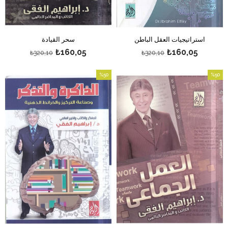
استراتيجيات العقل الباطن
سحر القيادة
₺160,05
₺160,05
₺320,10
₺320,10
%50
%50
بيع
بيع
%50بيع
%50بيع