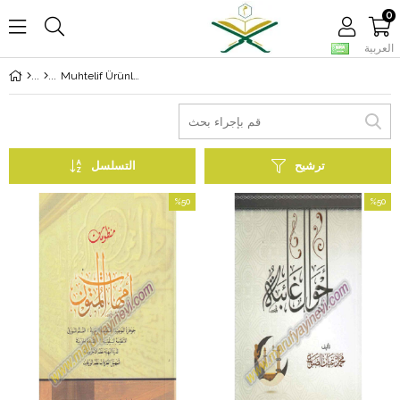
0
العربية
Muhtelif Ürünler
ترشيح
التسلسل
%50
%50
بيع
بيع
%50بيع
%50بيع