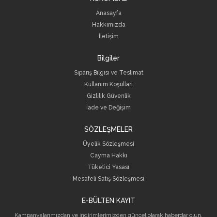
Anasayfa
Hakkımızda
İletişim
Bilgiler
Sipariş Bilgisi ve Teslimat
Kullanım Koşulları
Gizlilik Güvenlik
İade ve Değişim
SÖZLEŞMELER
Üyelik Sözleşmesi
Cayma Hakkı
Tüketici Yasası
Mesafeli Satış Sözleşmesi
E-BÜLTEN KAYIT
Kampanyalarımızdan ve indirimlerimizden güncel olarak haberdar olun.