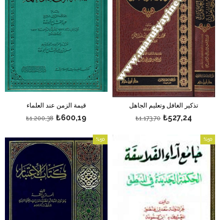
تذكير الغافل وتعليم الجاهل
قيمة الزمن عند العلماء
₺600,19
₺527,24
₺1.200,38
₺1.173,70
%50
%50
بيع
بيع
%50بيع
%50بيع