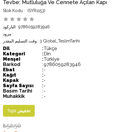
Tevbe; Mutluluğa Ve Cennete Açılan Kapı
(SYR1153)
9786059283946
:
الباركود
:
مزود
3 Global_TeslimTarihi
:
وقت التسليم المقدر
Dil
:
Tükçe
Kategori
:
Din
Menşei
:
Türkiye
Barkod
:
9786059283946
Ebat
:
-
Kağıt
:
-
Kapak
:
-
Sayfa Sayısı
:
-
Basım Tarihi
:
-
Muhakkik
:
-
تخفيض
50
%
₺52,50