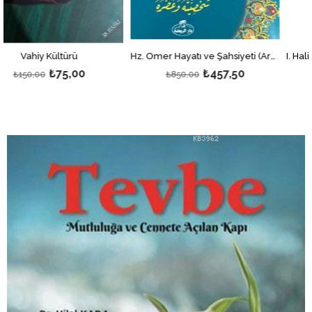
ü
Hz. Ömer Hayatı ve Şahsiyeti (Arapça)
00
₺457,50
₺240
₺850,00
₺400,00