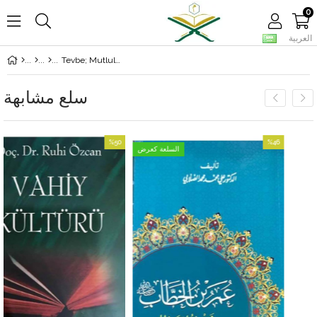
0
العربية
Tevbe; Mutluluğa Ve Cennete Açılan Kapı
سلع مشابهة
%50
%46
السلعة كعرض
بيع
بيع
%46بيع
%50بيع