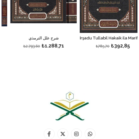
İrşadu Tullabil Hakaik ila Marifeti Süneni H-إرشاد طلاب الحقائق
شرح علل الترمذي
₺1.288,71
₺392,85
₺2.793,60
₺785,70