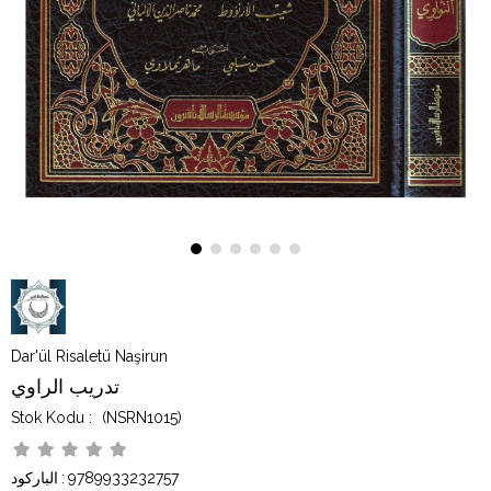
Dar'ül Risaletü Naşirun
تدريب الراوي
(NSRN1015)
9789933232757
:
الباركود