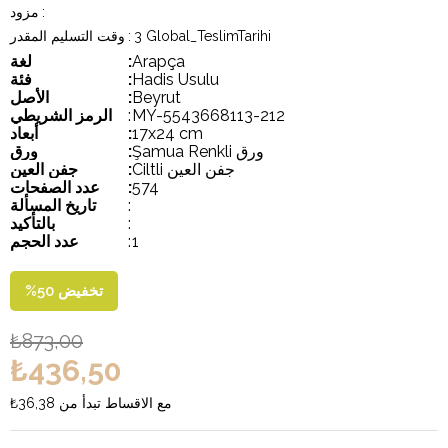
:
مزود
3 Global_TeslimTarihi
:
وقت التسليم المقدر
Arapça
:
لغة
Hadis Usulu
:
فئة
Beyrut
:
الأصل
MY-5543668113-212
:
الرمز الشريطي
17x24 cm
:
أبعاد
Şamua Renkli ورق
:
ورق
Ciltli جفن العين
:
جفن العين
574
:
عدد الصفحات
:
تاريخ المسألة
:
بالتأكيد
1
:
عدد الحجم
تخفيض
50
%
₺873,00
₺436,50
مع الاقساط تبدأ من
₺36,38