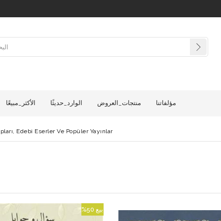
مؤلفاتنا
منتجات_العروض
الوارد_حديثًا
الأكثر_مبيعًا
pları, Edebi Eserler Ve Popüler Yayınlar
بيع
%50