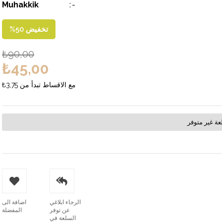
Muhakkik
:
-
تخفيض
50
%
₺90,00
₺45,00
مع الاقساط تبدأ من
₺3,75
عة غير متوفر
الرجاء ابلاغي
اضافة الى
عن توفر
المفضلة
السلعة في