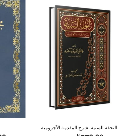
%40بيع
%50بيع
التحفة السنية بشرح المقدمة الآجرومية