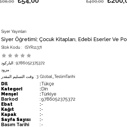
₺54,00
₺200,
108,00
₺400,00
Siyer Yayınları
Siyer Öğretimi; Çocuk Kitapları, Edebi Eserler Ve Po
(SYR1137)
9786052375372
:
الباركود
:
مزود
3 Global_TeslimTarihi
:
وقت التسليم المقدر
Dil
:
Tükçe
Kategori
:
Din
Menşei
:
Türkiye
Barkod
:
9786052375372
Ebat
:
-
Kağıt
:
-
Kapak
:
-
Sayfa Sayısı
:
-
Basım Tarihi
:
-