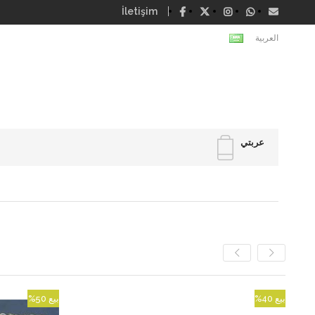
İletişim
العربية
عربتي
بيع
%40
بيع
%50