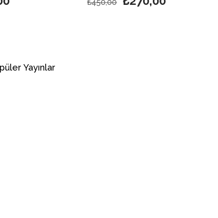
00
₺270,00
₺450,00
püler Yayınlar