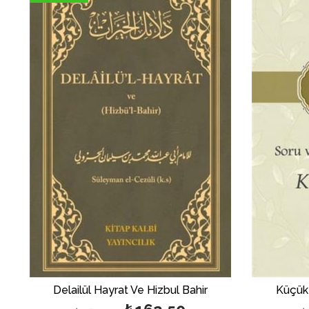
%35بيع
%50بي
Delailül Hayrat Ve Hizbul Bahir
Küçük 