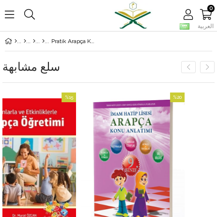
0
العربية
Pratik Arapça Konuşma Kalıpları
سلع مشابهة
%15
%20
بيع
بيع
%20بيع
%15بيع