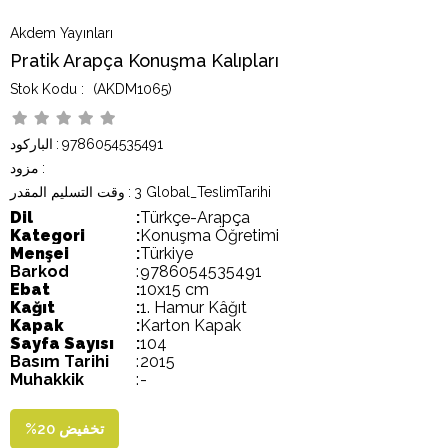
Akdem Yayınları
Pratik Arapça Konuşma Kalıpları
(AKDM1065)
9786054535491
:
الباركود
:
مزود
3 Global_TeslimTarihi
:
وقت التسليم المقدر
Dil
:
Türkçe-Arapça
Kategori
:
Konuşma Öğretimi
Menşei
:
Türkiye
Barkod
:
9786054535491
Ebat
:
10x15 cm
Kağıt
:
1. Hamur Kâğıt
Kapak
:
Karton Kapak
Sayfa Sayısı
:
104
Basım Tarihi
:
2015
Muhakkik
:
-
تخفيض
20
%