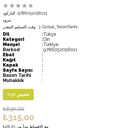
9786052056011
:
الباركود
:
مزود
3 Global_TeslimTarihi
:
وقت التسليم المقدر
Dil
:
Tükçe
Kategori
:
Din
Menşei
:
Türkiye
Barkod
:
9786052056011
Ebat
:
Kağıt
:
Kapak
:
Sayfa Sayısı
:
Basım Tarihi
:
Muhakkik
:
تخفيض
50
%
₺630,00
₺315,00
مع الاقساط تبدأ من
₺26,25