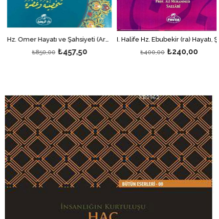
Hz. Ömer Hayatı ve Şahsiyeti (Arapça)
I. Halife Hz. Ebubekir (ra) Hayatı, Şahsiyeti, ve Dönemi; İslam Tarihi Raşid Halifeler Dönemi
₺457,50
₺240,00
₺850,00
₺400,00