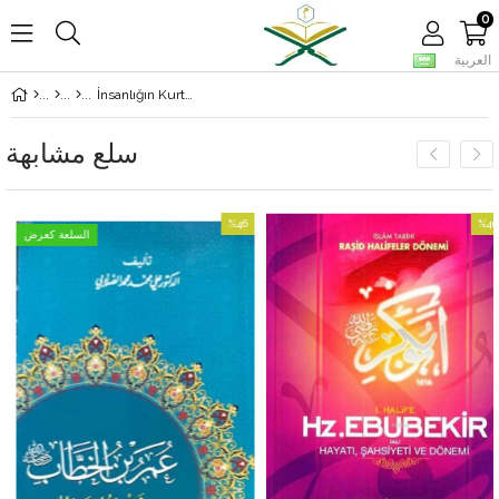
0
العربية
İnsanlığın Kurtuluşu Hac Ömrün Bereketi Umre
سلع مشابهة
%46
%40
السلعة كعرض
بيع
بيع
%40بيع
%46بيع