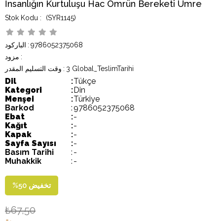
İnsanlığın Kurtuluşu Hac Ömrün Bereketi Umre
(SYR1145)
9786052375068
:
الباركود
:
مزود
3 Global_TeslimTarihi
:
وقت التسليم المقدر
Dil
:
Tükçe
Kategori
:
Din
Menşei
:
Türkiye
Barkod
:
9786052375068
Ebat
:
-
Kağıt
:
-
Kapak
:
-
Sayfa Sayısı
:
-
Basım Tarihi
:
-
Muhakkik
:
-
تخفيض
50
%
₺67,50