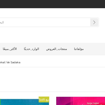
مؤلفاتنا
منتجات_العروض
الوارد_حديثًا
الأكثر_مبيعًا
ekat Ve Sadaka
بيع
%46