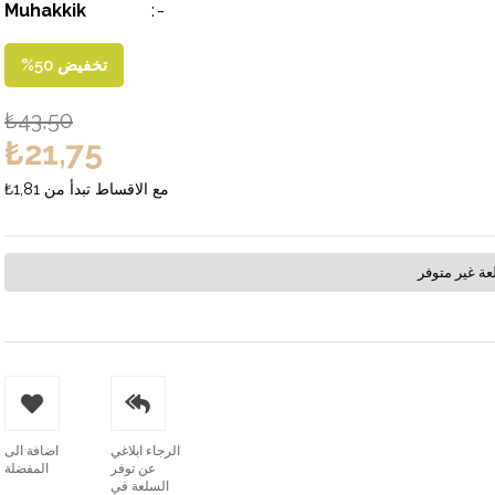
Muhakkik
:
-
تخفيض
50
%
₺43,50
₺21,75
مع الاقساط تبدأ من
₺1,81
عة غير متوفر
الرجاء ابلاغي
اضافة الى
عن توفر
المفضلة
السلعة في