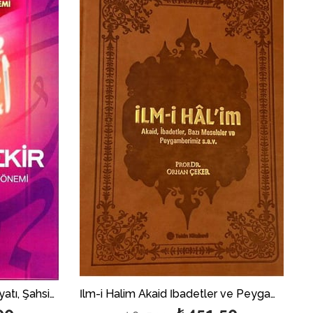
%30بيع
%40بيع
I. Halife Hz. Ebubekir (ra) Hayatı, Şahsiyeti, ve Dönemi; İslam Tarihi Raşid Halifeler Dönemi
İlm-i Halim Akaid İbadetler ve Peygamberimiz