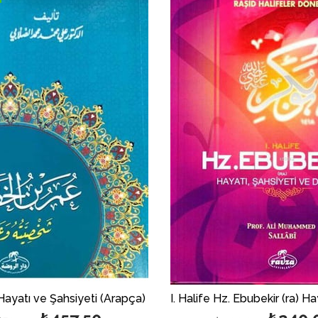
%46بيع
ayatı ve Şahsiyeti (Arapça)