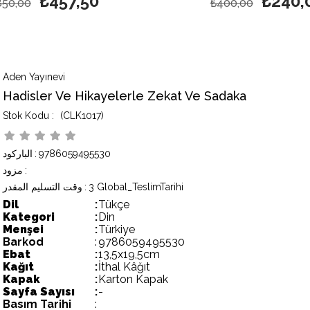
₺457,50
₺240,
850,00
₺400,00
Aden Yayınevi
Hadisler Ve Hikayelerle Zekat Ve Sadaka
(CLK1017)
9786059495530
:
الباركود
:
مزود
3 Global_TeslimTarihi
:
وقت التسليم المقدر
Dil
:
Tükçe
Kategori
:
Din
Menşei
:
Türkiye
Barkod
:
9786059495530
Ebat
:
13,5x19,5cm
Kağıt
:
İthal Kâğıt
Kapak
:
Karton Kapak
Sayfa Sayısı
:
-
Basım Tarihi
: