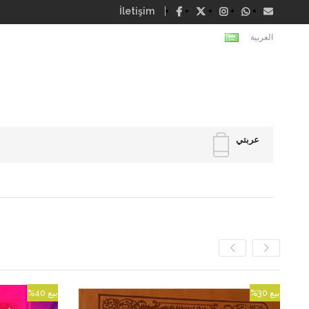
İletişim
العربية
عربتي
بيع
%30
بيع
%40