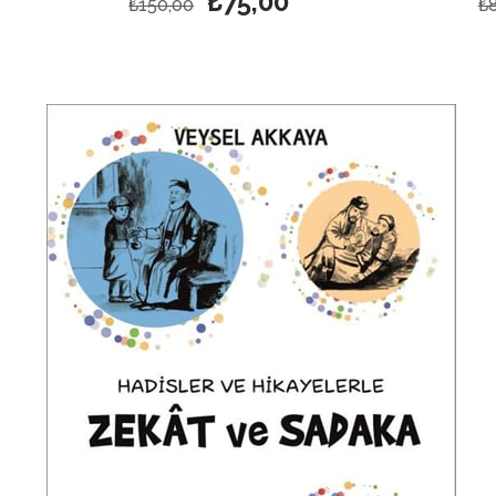
₺75,00
₺150,00
₺