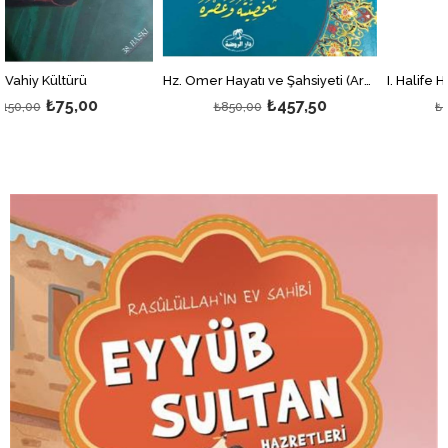
Hz. Ömer Hayatı ve Şahsiyeti (Arapça)
0
₺457,50
₺240,
₺850,00
₺400,00