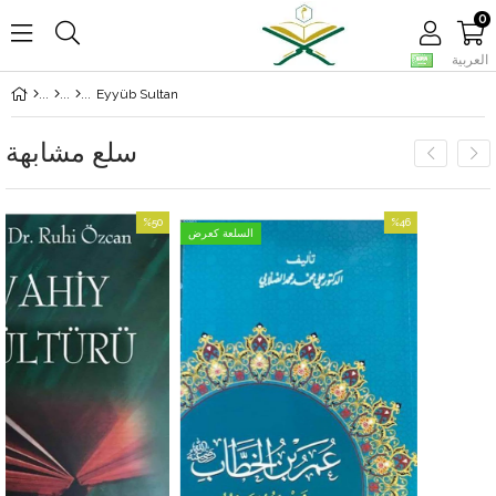
0
العربية
Eyyüb Sultan
سلع مشابهة
%50
%46
السلعة كعرض
بيع
بيع
%46بيع
%50بيع