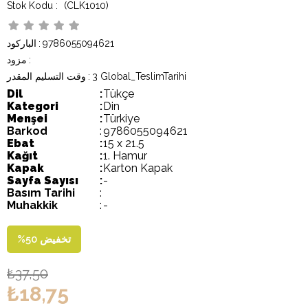
(CLK1010)
9786055094621
:
الباركود
:
مزود
3 Global_TeslimTarihi
:
وقت التسليم المقدر
Dil
:
Tükçe
Kategori
:
Din
Menşei
:
Türkiye
Barkod
:
9786055094621
Ebat
:
15 x 21.5
Kağıt
:
1. Hamur
Kapak
:
Karton Kapak
Sayfa Sayısı
:
-
Basım Tarihi
:
Muhakkik
:
-
تخفيض
50
%
₺37,50
₺18,75