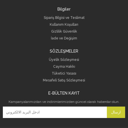
Bilgiler
Sipariş Bilgisi ve Teslimat
Kullanım Koşulları
Gizlilik Güvenlik
İade ve Değişim
SÖZLEŞMELER
Üyelik Sözleşmesi
Cayma Hakkı
Tüketici Yasası
Mesafeli Satış Sözleşmesi
E-BÜLTEN KAYIT
Kampanyalarımızdan ve indirimlerimizden güncel olarak haberdar olun.
ارسال