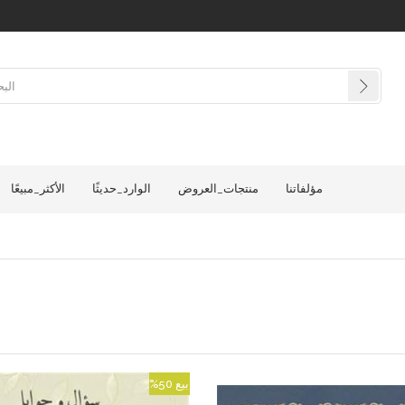
مؤلفاتنا
منتجات_العروض
الوارد_حديثًا
الأكثر_مبيعًا
بيع
%50