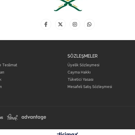
SÖZLEŞMELER
ve Teslimat
Üyelik Sözleşmesi
arı
Cayma Hakkı
k
Tüketici Yasası
m
Mesafeli Satış Sözleşmesi