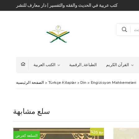
كتب عربية في الحديث والفقه والتفسير | دار معارف للنشر
القرآن الكريم
الطباعة_الرقمية
الكتب العربية
Engizisyon Mahkemeleri
>
Din
>
Türkçe Kitaplar
>
الصفحة الرئيسية
سلع مشابهة
بيع
%35
بيع
السلعة كعرض