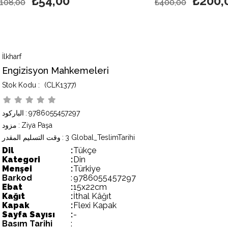
₺54,00
₺200,
108,00
₺400,00
İlkharf
Engizisyon Mahkemeleri
(CLK1377)
9786055457297
:
الباركود
Ziya Paşa
:
مزود
3 Global_TeslimTarihi
:
وقت التسليم المقدر
Dil
:
Tükçe
Kategori
:
Din
Menşei
:
Türkiye
Barkod
:
9786055457297
Ebat
:
15x22cm
Kağıt
:
İthal Kâğıt
Kapak
:
Flexi Kapak
Sayfa Sayısı
:
-
Basım Tarihi
: