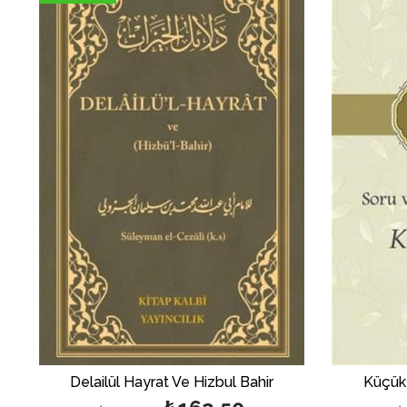
%35بيع
%50بي
Delailül Hayrat Ve Hizbul Bahir
Küçük 