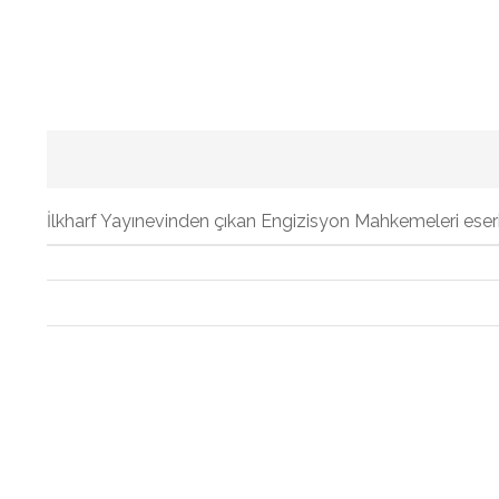
İlkharf Yayınevinden çıkan Engizisyon Mahkemeleri eserin