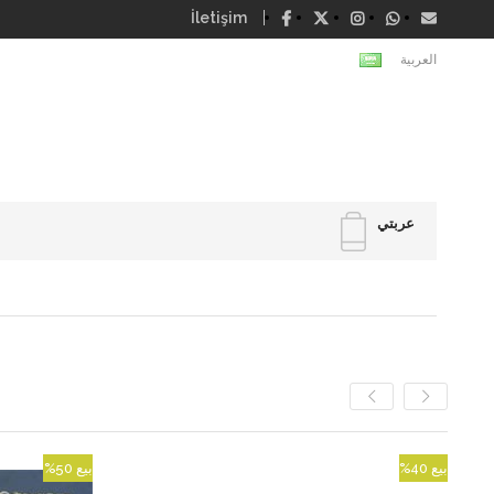
İletişim
العربية
عربتي
بيع
%40
بيع
%50