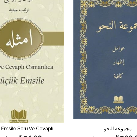
%50بيع
مجموعة النحو
Emsile Soru Ve Cevaplı