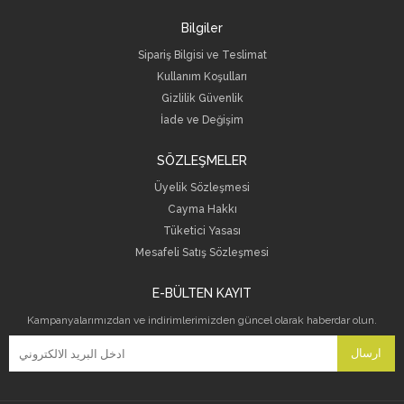
Bilgiler
Sipariş Bilgisi ve Teslimat
Kullanım Koşulları
Gizlilik Güvenlik
İade ve Değişim
SÖZLEŞMELER
Üyelik Sözleşmesi
Cayma Hakkı
Tüketici Yasası
Mesafeli Satış Sözleşmesi
E-BÜLTEN KAYIT
Kampanyalarımızdan ve indirimlerimizden güncel olarak haberdar olun.
ارسال