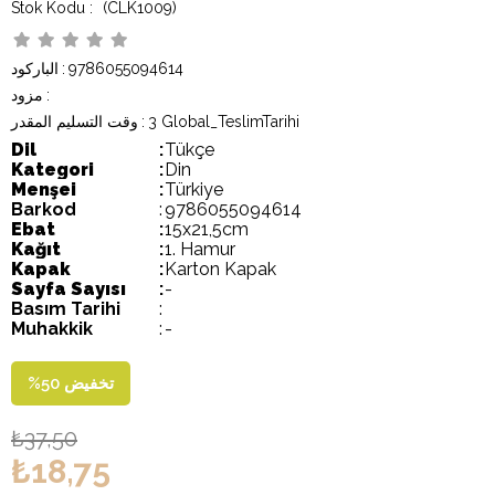
(CLK1009)
9786055094614
:
الباركود
:
مزود
3 Global_TeslimTarihi
:
وقت التسليم المقدر
Dil
:
Tükçe
Kategori
:
Din
Menşei
:
Türkiye
Barkod
:
9786055094614
Ebat
:
15x21,5cm
Kağıt
:
1. Hamur
Kapak
:
Karton Kapak
Sayfa Sayısı
:
-
Basım Tarihi
:
Muhakkik
:
-
تخفيض
50
%
₺37,50
₺18,75