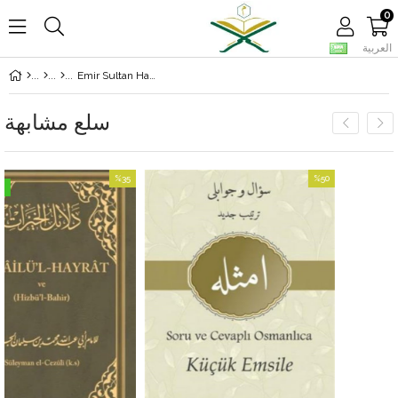
0
العربية
Emir Sultan Hazretleri
سلع مشابهة
%35
%50
بيع
بيع
%50بيع
%35بيع