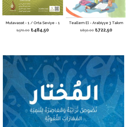
Mutavassıt - 1 / Orta Seviye - 1
Teallem El - Arabiyye 3 Takım
T
₺484,50
₺722,50
₺570,00
₺850,00