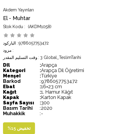
Akdem Yayınları
El - Muhtar
(AKDM1058)
9786057753472
:
الباركود
:
مزود
3 Global_TeslimTarihi
:
وقت التسليم المقدر
Dil
:
Arapça
Kategori
:
Arapça Dil Öğretimi
Menşei
:
Türkiye
Barkod
:
9786057753472
Ebat
:
16×23 cm
Kağıt
:
1. Hamur Kâğıt
Kapak
:
Karton Kapak
Sayfa Sayısı
:
300
Basım Tarihi
:
2020
Muhakkik
:
-
تخفيض
15
%