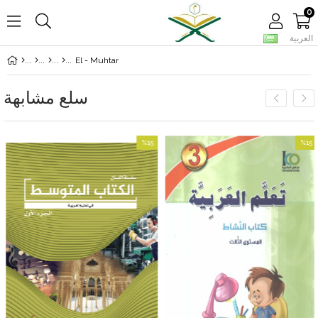
0
العربية
El - Muhtar
سلع مشابهة
%15
%15
بيع
بيع
%15بيع
%15بيع