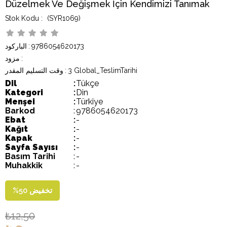
Düzelmek Ve Değişmek İçin Kendimizi Tanımak
(SYR1069)
9786054620173
:
الباركود
:
مزود
3 Global_TeslimTarihi
:
وقت التسليم المقدر
Dil
:
Tükçe
Kategori
:
Din
Menşei
:
Türkiye
Barkod
:
9786054620173
Ebat
:
-
Kağıt
:
-
Kapak
:
-
Sayfa Sayısı
:
-
Basım Tarihi
:
-
Muhakkik
:
-
تخفيض
50
%
₺12,50