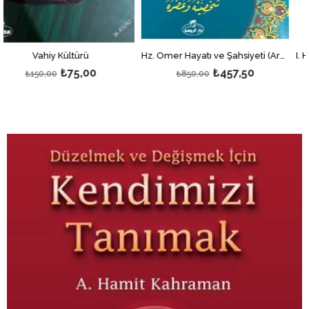
Kültürü
Hz. Ömer Hayatı ve Şahsiyeti (Arapça)
₺75,00
₺457,50
₺850,00
₺400,00