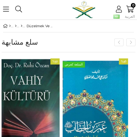
0
العربية
Düzelmek Ve Değişmek İçin Kendimizi Tanımak
سلع مشابهة
%50
%46
السلعة كعرض
بيع
بيع
%46بيع
%50بيع