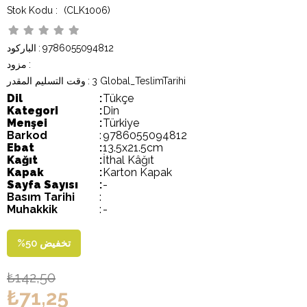
(CLK1006)
9786055094812
:
الباركود
:
مزود
3 Global_TeslimTarihi
:
وقت التسليم المقدر
Dil
:
Tükçe
Kategori
:
Din
Menşei
:
Türkiye
Barkod
:
9786055094812
Ebat
:
13.5x21.5cm
Kağıt
:
İthal Kâğıt
Kapak
:
Karton Kapak
Sayfa Sayısı
:
-
Basım Tarihi
:
Muhakkik
:
-
تخفيض
50
%
₺142,50
₺71,25