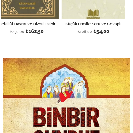
ة النحو
Küçük Emsile Soru Ve Cevaplı
Ve Hizbul Bahir
162,50
₺54,00
₺
₺108,00
₺400,00