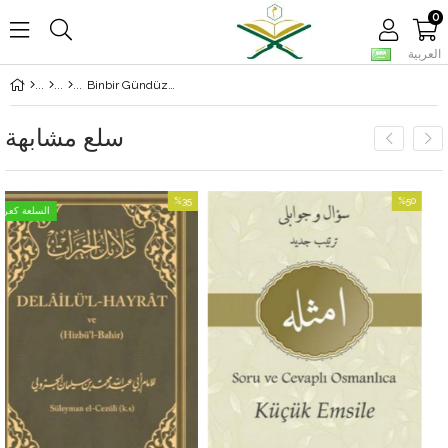
0
العربية
Binbir Gündüz Masalları
سلع مشابهة
%35
%50
بيع
بيع
%50بيع
%35بيع