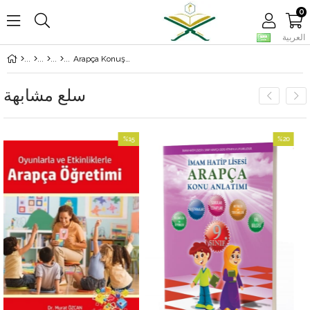
0
العربية
Arapça Konuşma Kaygısı
سلع مشابهة
%15
%20
بيع
بيع
%20بيع
%15بيع