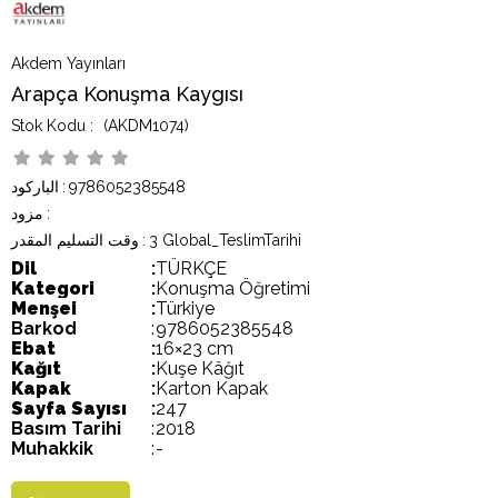
Akdem Yayınları
Arapça Konuşma Kaygısı
(AKDM1074)
9786052385548
:
الباركود
:
مزود
3 Global_TeslimTarihi
:
وقت التسليم المقدر
Dil
:
TÜRKÇE
Kategori
:
Konuşma Öğretimi
Menşei
:
Türkiye
Barkod
:
9786052385548
Ebat
:
16×23 cm
Kağıt
:
Kuşe Kâğıt
Kapak
:
Karton Kapak
Sayfa Sayısı
:
247
Basım Tarihi
:
2018
Muhakkik
:
-