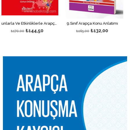
Oyunlarla Ve Etkinliklerle Arapça Öğretimi
9.Sınıf Arapça Konu Anlatımı
7.Sınıf Akıllı A
₺144,50
₺132,00
₺165,00
₺195,00