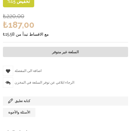
تخفيض
15
%
₺220,00
₺187,00
مع الاقساط تبدأ من
₺15,58
السلعة غير متوفر
اضافة الى المفضلة
الرجاء ابلاغي عن توفر السلعة في المخزن
كتابة تعليق
الأسئلة والأجوبة